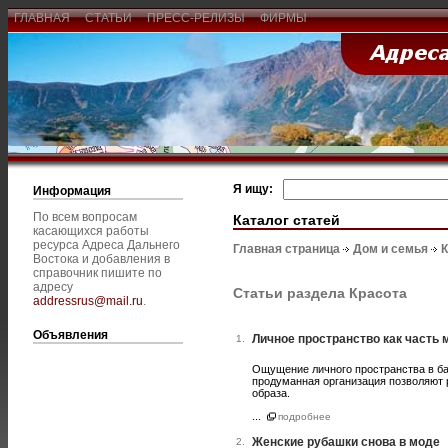
ГЛАВНАЯ
СТАТЬИ
ПРЕСС-РЕЛИЗЫ
ФИРМЫ
Я ищу:
Информация
По всем вопросам
Каталог статей
касающихся работы
ресурса Адреса Дальнего
Главная страница
Дом и семья
К
Востока и добавления в
справочник пишите по
адресу
Статьи раздела Красота
addressrus@mail.ru
.
Объявления
Личное пространство как часть 
1.
Ощущение личного пространства в ба
продуманная организация позволяют 
образа.
...
подробнее
Женские рубашки снова в моде
2.