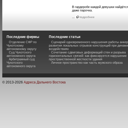
В гардеробе каждой девушки найдётся
даже парочка.
...
подробнее
Последние фирмы
Последние статьи
Отделение СФР по
Сценарий одновременного нарушения работы анкер
Чукотскому
развития локальных отрывов конструкций при динам
автономному округу
воздействиях
Суд Чукотского
Сочетание сдвиговых деформаций стен и разрыва
автономного округа
горизонтальных связей: как фиксируется нарушение
Арбитражный суд
пространственной жесткости здания
Чукотского
Личное пространство как часть мужского образа
автономного округа
© 2013-
2026
Адреса Дальнего Востока