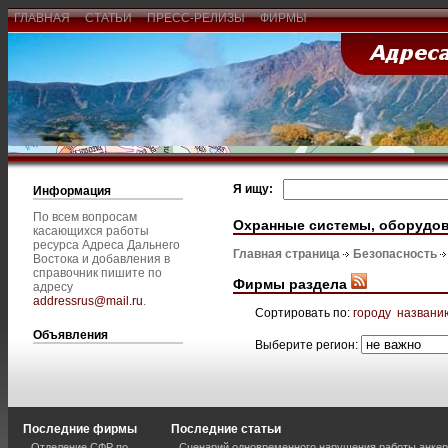
ГЛАВНАЯ
СТАТЬИ
ПРЕСС-РЕЛИЗЫ
ФИРМЫ
Я ищу:
Информация
По всем вопросам
Охранные системы, оборудо
касающихся работы
ресурса Адреса Дальнего
Главная страница
Безопасность
Востока и добавления в
справочник пишите по
Фирмы раздела
адресу
addressrus@mail.ru
.
Сортировать по:
городу
названи
Объявления
Выберите регион:
Последние фирмы
Последние статьи
Отделение СФР по
Сценарий одновременного нарушения работы анкер