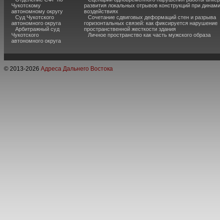
Чукотскому
развития локальных отрывов конструкций при динам
автономному округу
воздействиях
Суд Чукотского
Сочетание сдвиговых деформаций стен и разрыва
автономного округа
горизонтальных связей: как фиксируется нарушение
Арбитражный суд
пространственной жесткости здания
Чукотского
Личное пространство как часть мужского образа
автономного округа
© 2013-
2026
Адреса Дальнего Востока