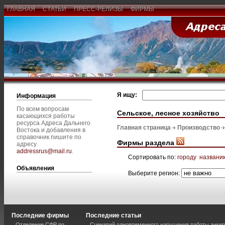
ГЛАВНАЯ
СТАТЬИ
ПРЕСС-РЕЛИЗЫ
ФИРМЫ
Я ищу:
Информация
По всем вопросам
Сельское, лесное хозяйство
касающихся работы
ресурса Адреса Дальнего
Главная страница
Производство
Востока и добавления в
справочник пишите по
Фирмы раздела
адресу
addressrus@mail.ru
.
Сортировать по:
городу
названи
Объявления
Выберите регион:
Последние фирмы
Последние статьи
Отделение СФР по
Сценарий одновременного нарушения работы анкер