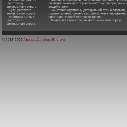
Чукотскому
развития локальных отрывов конструкций при динам
автономному округу
воздействиях
Суд Чукотского
Сочетание сдвиговых деформаций стен и разрыва
автономного округа
горизонтальных связей: как фиксируется нарушение
Арбитражный суд
пространственной жесткости здания
Чукотского
Личное пространство как часть мужского образа
автономного округа
© 2013-
2026
Адреса Дальнего Востока