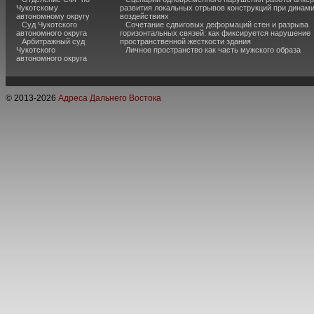
Чукотскому
развития локальных отрывов конструкций при динам
автономному округу
воздействиях
Суд Чукотского
Сочетание сдвиговых деформаций стен и разрыва
автономного округа
горизонтальных связей: как фиксируется нарушение
Арбитражный суд
пространственной жесткости здания
Чукотского
Личное пространство как часть мужского образа
автономного округа
© 2013-
2026
Адреса Дальнего Востока