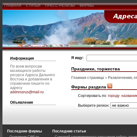
ГЛАВНАЯ
СТАТЬИ
ПРЕСС-РЕЛИЗЫ
ФИРМЫ
Я ищу:
Информация
По всем вопросам
Праздники, торжества
касающихся работы
ресурса Адреса Дальнего
Главная страница
Развлечения, о
Востока и добавления в
справочник пишите по
Фирмы раздела
адресу
addressrus@mail.ru
.
Сортировать по:
городу
названи
Объявления
Выберите регион:
Последние фирмы
Последние статьи
Отделение СФР по
Сценарий одновременного нарушения работы анкер