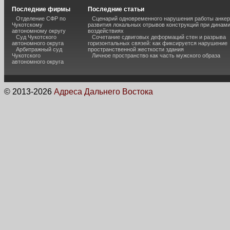
Последние фирмы
Последние статьи
Отделение СФР по
Сценарий одновременного нарушения работы анкер
Чукотскому
развития локальных отрывов конструкций при динам
автономному округу
воздействиях
Суд Чукотского
Сочетание сдвиговых деформаций стен и разрыва
автономного округа
горизонтальных связей: как фиксируется нарушение
Арбитражный суд
пространственной жесткости здания
Чукотского
Личное пространство как часть мужского образа
автономного округа
© 2013-
2026
Адреса Дальнего Востока