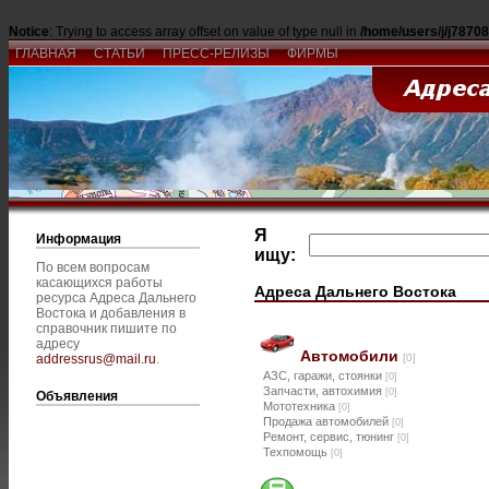
Notice
: Trying to access array offset on value of type null in
/home/users/j/j7870
ГЛАВНАЯ
СТАТЬИ
ПРЕСС-РЕЛИЗЫ
ФИРМЫ
Я
Информация
ищу:
По всем вопросам
касающихся работы
Адреса Дальнего Востока
ресурса Адреса Дальнего
Востока и добавления в
справочник пишите по
адресу
Автомобили
[0]
addressrus@mail.ru
.
АЗС, гаражи, стоянки
[0]
Запчасти, автохимия
[0]
Объявления
Мототехника
[0]
Продажа автомобилей
[0]
Ремонт, сервис, тюнинг
[0]
Техпомощь
[0]