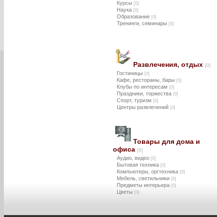
Курсы
[0]
Наука
[0]
Образование
[0]
Тренинги, семинары
[0]
Развлечения, отдых
[0]
Гостиницы
[0]
Кафе, рестораны, бары
[0]
Клубы по интересам
[0]
Праздники, торжества
[0]
Спорт, туризм
[0]
Центры развлечений
[0]
Товары для дома и
офиса
[0]
Аудио, видео
[0]
Бытовая техника
[0]
Компьютеры, оргтехника
[0]
Мебель, светильники
[0]
Предметы интерьера
[0]
Цветы
[0]