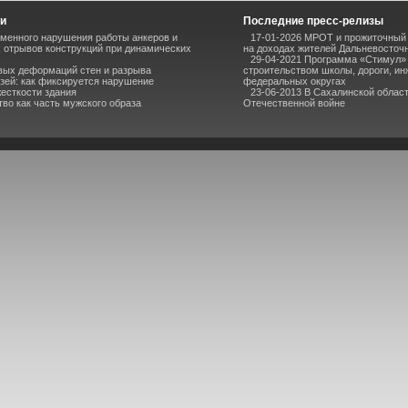
ьи
Последние пресс-релизы
менного нарушения работы анкеров и
17-01-2026 МРОТ и прожиточный 
 отрывов конструкций при динамических
на доходах жителей Дальневосточн
29-04-2021 Программа «Стимул» 
вых деформаций стен и разрыва
строительством школы, дороги, и
зей: как фиксируется нарушение
федеральных округах
есткости здания
23-06-2013 В Сахалинской облас
во как часть мужского образа
Отечественной войне