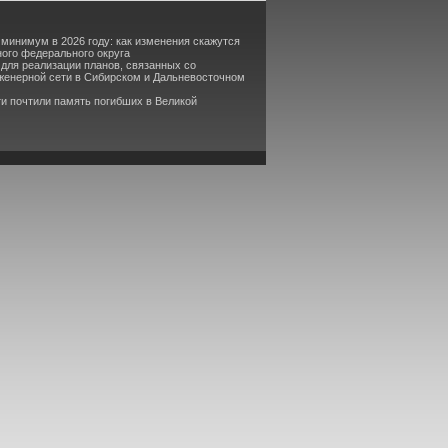
минимум в 2026 году: как изменения скажутся
ого федерального округа
для реализации планов, связанных со
нженерной сети в Сибирском и Дальневосточном
ти почтили память погибших в Великой