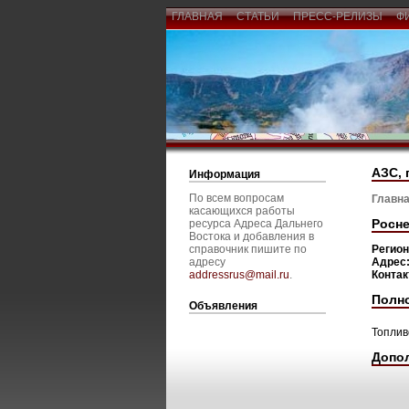
ГЛАВНАЯ
СТАТЬИ
ПРЕСС-РЕЛИЗЫ
Ф
АЗС, 
Информация
По всем вопросам
Главна
касающихся работы
Росне
ресурса Адреса Дальнего
Востока и добавления в
справочник пишите по
Регио
адресу
Адрес
addressrus@mail.ru
.
Конта
Полн
Объявления
Топлив
Допо