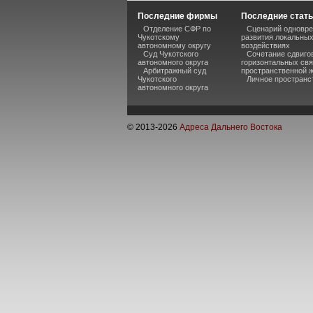
Последние фирмы
Последние стат
Отделение СФР по
Сценарий одновре
Чукотскому
развития локальных
автономному округу
воздействиях
Суд Чукотского
Сочетание сдвиго
автономного округа
горизонтальных свя
Арбитражный суд
пространственной ж
Чукотского
Личное пространст
автономного округа
© 2013-
2026
Адреса Дальнего Востока