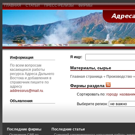
ГЛАВНАЯ
СТАТЬИ
ПРЕСС-РЕЛИЗЫ
ФИРМЫ
Я ищу:
Информация
По всем вопросам
Материалы, сырье
касающихся работы
ресурса Адреса Дальнего
Главная страница
Производство
Востока и добавления в
справочник пишите по
Фирмы раздела
адресу
addressrus@mail.ru
.
Сортировать по:
городу
названи
Объявления
Выберите регион:
Последние фирмы
Последние статьи
Отделение СФР по
Сценарий одновременного нарушения работы анкер