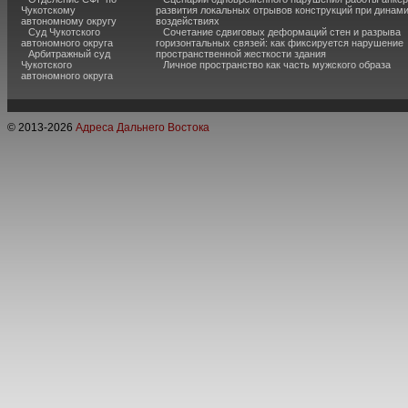
Чукотскому
развития локальных отрывов конструкций при динам
автономному округу
воздействиях
Суд Чукотского
Сочетание сдвиговых деформаций стен и разрыва
автономного округа
горизонтальных связей: как фиксируется нарушение
Арбитражный суд
пространственной жесткости здания
Чукотского
Личное пространство как часть мужского образа
автономного округа
© 2013-
2026
Адреса Дальнего Востока