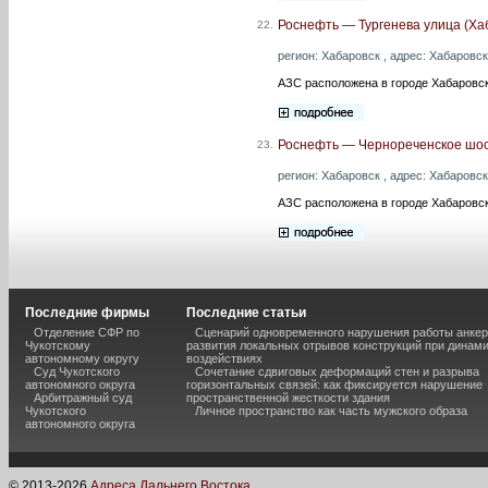
Роснефть — Тургенева улица (Ха
22.
регион: Хабаровск , адрес: Хабаровск 
АЗС расположена в городе Хабаровск
Роснефть — Чернореченское шос
23.
регион: Хабаровск , адрес: Хабаровск
АЗС расположена в городе Хабаровс
Последние фирмы
Последние статьи
Отделение СФР по
Сценарий одновременного нарушения работы анкер
Чукотскому
развития локальных отрывов конструкций при динам
автономному округу
воздействиях
Суд Чукотского
Сочетание сдвиговых деформаций стен и разрыва
автономного округа
горизонтальных связей: как фиксируется нарушение
Арбитражный суд
пространственной жесткости здания
Чукотского
Личное пространство как часть мужского образа
автономного округа
© 2013-
2026
Адреса Дальнего Востока