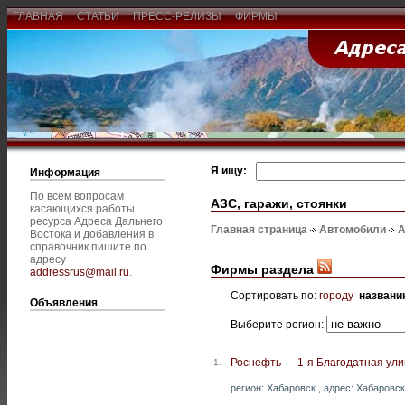
ГЛАВНАЯ
СТАТЬИ
ПРЕСС-РЕЛИЗЫ
ФИРМЫ
Я ищу:
Информация
По всем вопросам
АЗС, гаражи, стоянки
касающихся работы
ресурса Адреса Дальнего
Главная страница
Автомобили
А
Востока и добавления в
справочник пишите по
адресу
Фирмы раздела
addressrus@mail.ru
.
Сортировать по:
городу
названи
Объявления
Выберите регион:
Роснефть — 1-я Благодатная ули
1.
регион: Хабаровск , адрес: Хабаровск 